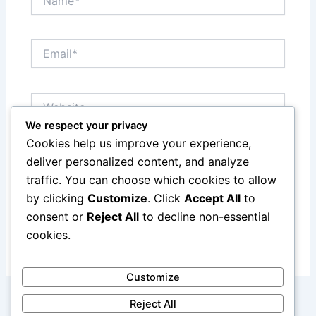
Email*
Website
We respect your privacy
Cookies help us improve your experience,
Save my name, email, and website in this browser
deliver personalized content, and analyze
for the next time I comment.
traffic. You can choose which cookies to allow
by clicking
Customize
. Click
Accept All
to
consent or
Reject All
to decline non-essential
cookies.
Customize
Reject All